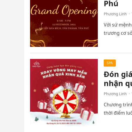
Phú
Phương Linh
·
Với sứ mệnh 
trương cơ sở
SPA
Đón gi
nhận q
Phương Linh
·
Chương trìn
thời điểm lu