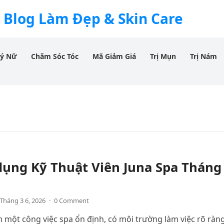
 Blog Làm Đẹp & Skin Care
Lý Nữ
Chăm Sóc Tóc
Mã Giảm Giá
Trị Mụn
Trị Nám
dụng Kỹ Thuật Viên Juna Spa Tháng
Tháng 3 6, 2026
·
0 Comment
 một công việc spa ổn định, có môi trường làm việc rõ ràn