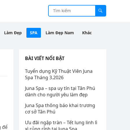
Làm Đẹp
SPA
Làm Đẹp Nam
Khác
BÀI VIẾT NỔI BẬT
Tuyển dụng Kỹ Thuật Viên Juna
Spa Tháng 3.2026
Juna Spa – spa uy tín tại Tân Phú
dành cho người yêu làm đẹp
Juna Spa thông báo khai trương
cơ sở Tân Phú
Ưu đãi ngập tràn – Tết lung linh lì
g để
xì rủng rỉnh tại Juna Spa