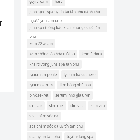
goji cream
hera
juna spa - spa uy tín tại tân phú dành cho
T
người yêu làm đẹp
juna spa thông báo khai trương cơ sở tân
phú
kem 22 again
kem chống lão hóa tuổi 30
kem fedora
khai trương juna spa tân phú
lycium ampoule
lycium halosphere
lycium serum
làm hồng nhũ hoa
pink sekret
serum inno gialuron
sin hair
slim mix
slimvita
slim vita
spa chăm sóc da
spa chăm sóc da uy tín tân phú
spa uy tín tân phú
tuyển dụng spa