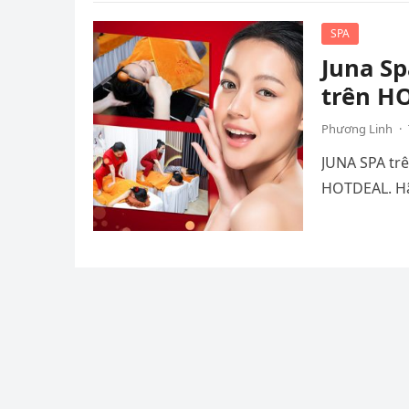
SPA
Juna S
trên H
Phương Linh
·
JUNA SPA tr
HOTDEAL. Hã