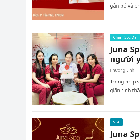
gắn bó và ph
Chăm Sóc Da
Juna Sp
người 
Phương Linh
·
Trong nhịp s
giãn tinh th
SPA
Juna Sp