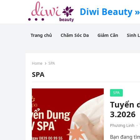
Diwi Beauty »
Trang chủ
Chăm Sóc Da
Giảm Cân
Sinh 
Home
SPA
SPA
SPA
Tuyển 
3.2026
Phương Linh
·
Bạn đang tìm