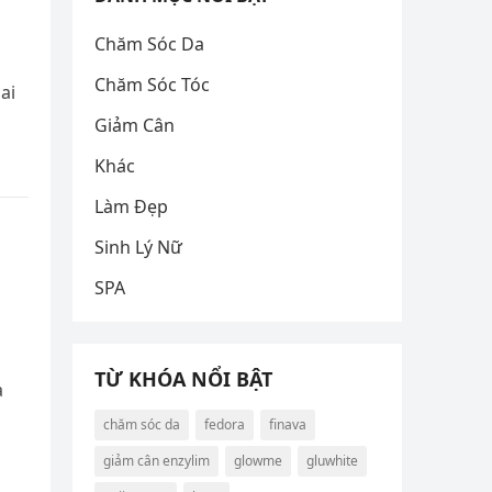
Chăm Sóc Da
Chăm Sóc Tóc
ai
Giảm Cân
Khác
Làm Đẹp
Sinh Lý Nữ
SPA
TỪ KHÓA NỔI BẬT
à
chăm sóc da
fedora
finava
giảm cân enzylim
glowme
gluwhite