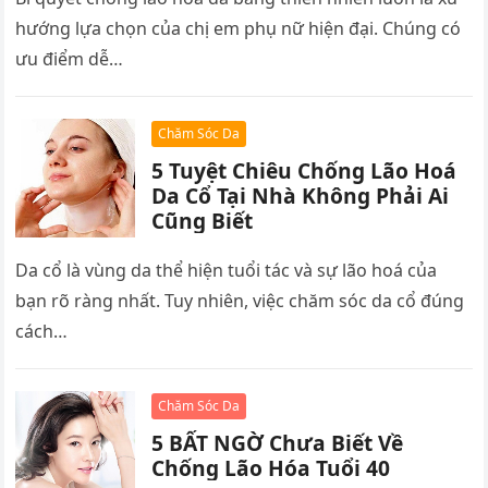
hướng lựa chọn của chị em phụ nữ hiện đại. Chúng có
ưu điểm dễ…
Chăm Sóc Da
5 Tuyệt Chiêu Chống Lão Hoá
Da Cổ Tại Nhà Không Phải Ai
Cũng Biết
Da cổ là vùng da thể hiện tuổi tác và sự lão hoá của
bạn rõ ràng nhất. Tuy nhiên, việc chăm sóc da cổ đúng
cách…
Chăm Sóc Da
5 BẤT NGỜ Chưa Biết Về
Chống Lão Hóa Tuổi 40