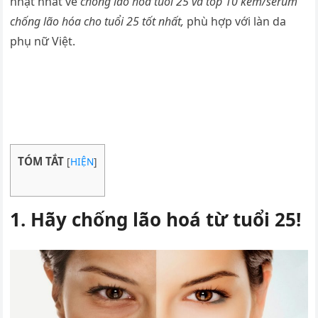
nhật nhất về
chống lão hoá tuổi 25 và top 10 kem/serum
chống lão hóa cho tuổi 25 tốt nhất,
phù hợp với làn da
phụ nữ Việt.
TÓM TẮT
[
HIỆN
]
1. Hãy chống lão hoá từ tuổi 25!