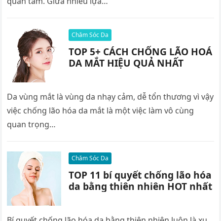
quan tâm. Giữa nhiều lựa…
Chăm Sóc Da
TOP 5+ CÁCH CHỐNG LÃO HOÁ
DA MẮT HIỆU QUẢ NHẤT
Da vùng mắt là vùng da nhạy cảm, dễ tổn thương vì vậy
việc chống lão hóa da mắt là một việc làm vô cùng
quan trọng…
Chăm Sóc Da
TOP 11 bí quyết chống lão hóa
da bằng thiên nhiên HOT nhất
Bí quyết chống lão hóa da bằng thiên nhiên luôn là xu