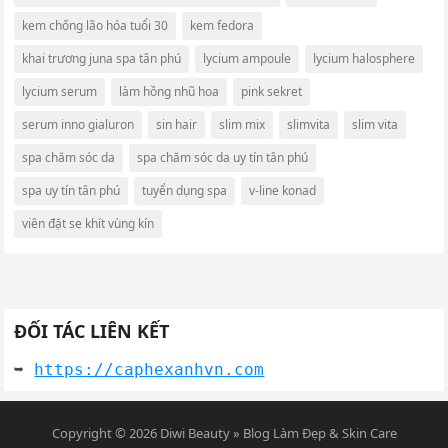
kem chống lão hóa tuổi 30
kem fedora
khai trương juna spa tân phú
lycium ampoule
lycium halosphere
lycium serum
làm hồng nhũ hoa
pink sekret
serum inno gialuron
sin hair
slim mix
slimvita
slim vita
spa chăm sóc da
spa chăm sóc da uy tín tân phú
spa uy tín tân phú
tuyển dụng spa
v-line konad
viên đặt se khít vùng kín
ĐỐI TÁC LIÊN KẾT
➥ 
https://caphexanhvn.com
Copyright © 2026
Diwi Beauty » Blog Làm Đẹp & Skin Care