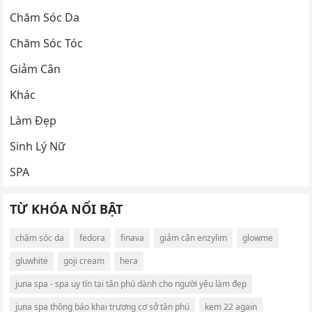
Chăm Sóc Da
Chăm Sóc Tóc
Giảm Cân
Khác
Làm Đẹp
Sinh Lý Nữ
SPA
TỪ KHÓA NỔI BẬT
chăm sóc da
fedora
finava
giảm cân enzylim
glowme
gluwhite
goji cream
hera
juna spa - spa uy tín tại tân phú dành cho người yêu làm đẹp
juna spa thông báo khai trương cơ sở tân phú
kem 22 again