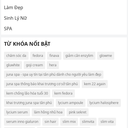
Làm Đẹp
Sinh Lý Nữ
SPA
TỪ KHÓA NỔI BẬT
chăm sóc da
fedora
finava
giảm cân enzylim
glowme
gluwhite
goji cream
hera
juna spa - spa uy tín tại tân phú dành cho người yêu làm đẹp
juna spa thông báo khai trương cơ sở tân phú
kem 22 again
kem chống lão hóa tuổi 30
kem fedora
khai trương juna spa tân phú
lycium ampoule
lycium halosphere
lycium serum
làm hồng nhũ hoa
pink sekret
serum inno gialuron
sin hair
slim mix
slimvita
slim vita