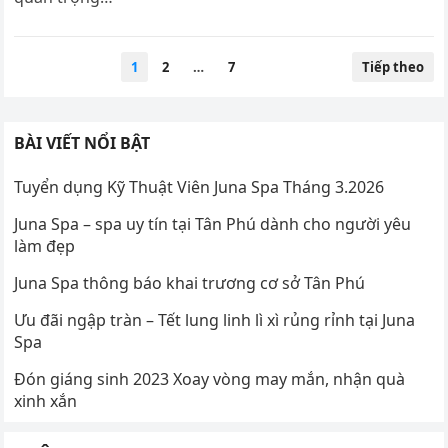
Phân
1
2
…
7
Tiếp theo
trang
bài
viết
BÀI VIẾT NỔI BẬT
Tuyển dụng Kỹ Thuật Viên Juna Spa Tháng 3.2026
Juna Spa – spa uy tín tại Tân Phú dành cho người yêu
làm đẹp
Juna Spa thông báo khai trương cơ sở Tân Phú
Ưu đãi ngập tràn – Tết lung linh lì xì rủng rỉnh tại Juna
Spa
Đón giáng sinh 2023 Xoay vòng may mắn, nhận quà
xinh xắn