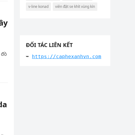
v-line konad
viên đặt se khít vùng kín
ây
ĐỐI TÁC LIÊN KẾT
n đồ
➥ 
https://caphexanhvn.com
da