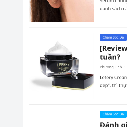
Serum chống 
danh sách c
Chăm Sóc Da
[Review
tuần?
Phương Linh
·
Lefery Cream
đẹp”, thì thự
Chăm Sóc Da
Đánh g