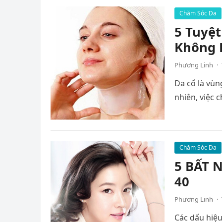
Chăm Sóc Da
5 Tuyệt
Không P
Phương Linh
·
Da cổ là vùn
nhiên, việc
Chăm Sóc Da
5 BẤT 
40
Phương Linh
·
Các dấu hiệu