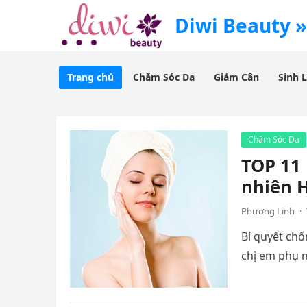
Diwi Beauty »
Trang chủ
Chăm Sóc Da
Giảm Cân
Sinh 
Chăm Sóc Da
TOP 11 
nhiên 
Phương Linh
·
Bí quyết chố
chị em phụ 