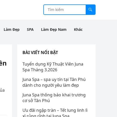
Làm Đẹp
SPA
Làm Đẹp Nam
Khác
BÀI VIẾT NỔI BẬT
ên
Tuyển dụng Kỹ Thuật Viên Juna
Spa Tháng 3.2026
Juna Spa – spa uy tín tại Tân Phú
dành cho người yêu làm đẹp
của
Juna Spa thông báo khai trương
cơ sở Tân Phú
Ưu đãi ngập tràn – Tết lung linh lì
xì rủng rỉnh tại Juna Spa