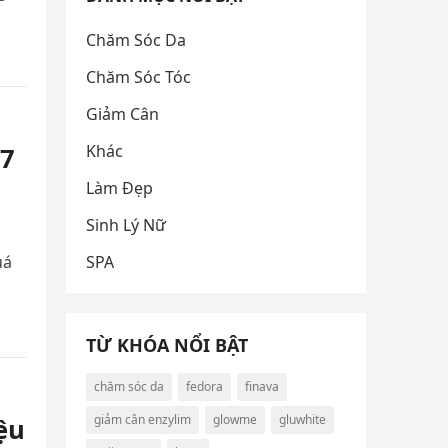
Chăm Sóc Da
Chăm Sóc Tóc
Giảm Cân
Khác
 7
Làm Đẹp
Sinh Lý Nữ
uá
SPA
TỪ KHÓA NỔI BẬT
chăm sóc da
fedora
finava
giảm cân enzylim
glowme
gluwhite
ệu