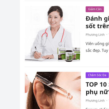
Giảm Cân
Đánh gi
sốt trê
Phương Linh
·
Viên uống gi
sắc đẹp. Tuy
Chăm Sóc Da
TOP 10 
phụ nữ
Phương Linh
·