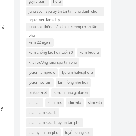
goji cream
hera
juna spa - spa uy tín tại tân phú dành cho
người yêu làm đẹp
ổng
juna spa thông báo khai trương cơ sở tân
phú
kem 22 again
kem chống lão hóa tuổi 30
kem fedora
khai trương juna spa tân phú
lycium ampoule
lycium halosphere
lycium serum
làm hồng nhũ hoa
pink sekret
serum inno gialuron
sin hair
slim mix
slimvita
slim vita
ậy
spa chăm sóc da
spa chăm sóc da uy tín tân phú
spa uy tín tân phú
tuyển dụng spa