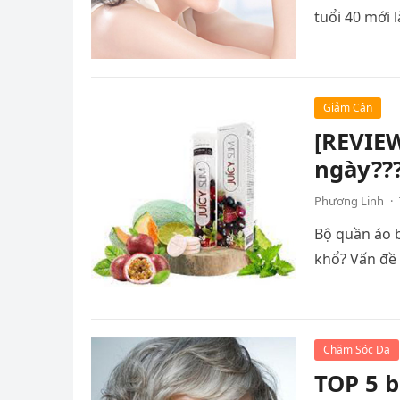
tuổi 40 mới 
Giảm Cân
[REVIEW
ngày??
Phương Linh
·
Bộ quần áo 
khổ? Vấn đề
Chăm Sóc Da
TOP 5 b