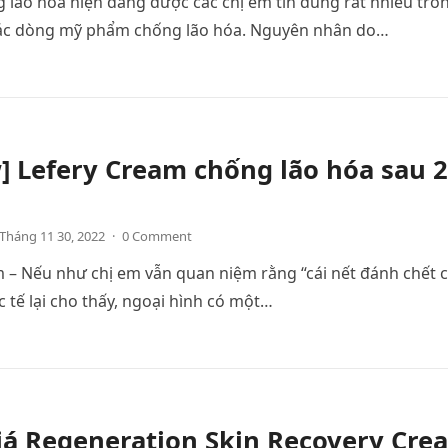
lão hóa hiện đang được các chị em tin dùng rất nhiều tro
ác dòng mỹ phẩm chống lão hóa. Nguyên nhân do…
] Lefery Cream chống lão hóa sau 2
Tháng 11 30, 2022
·
0 Comment
 – Nếu như chị em vẫn quan niệm rằng “cái nết đánh chết c
c tế lại cho thấy, ngoại hình có một…
iá Regeneration Skin Recovery Cre