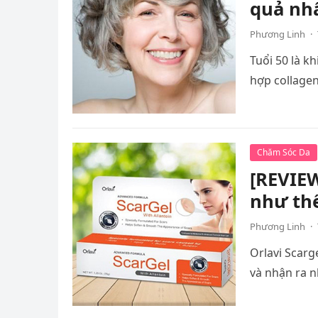
quả nh
Phương Linh
·
Tuổi 50 là k
hợp collage
Chăm Sóc Da
[REVIEW
như th
Phương Linh
·
Orlavi Scarg
và nhận ra n