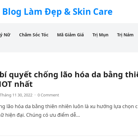
 Blog Làm Đẹp & Skin Care
Lý Nữ
Chăm Sóc Tóc
Mã Giảm Giá
Trị Mụn
Trị Nám
bí quyết chống lão hóa da bằng thi
HOT nhất
Tháng 11 30, 2022
·
0 Comment
ng lão hóa da bằng thiên nhiên luôn là xu hướng lựa chọn 
nữ hiện đại. Chúng có ưu điểm dễ…