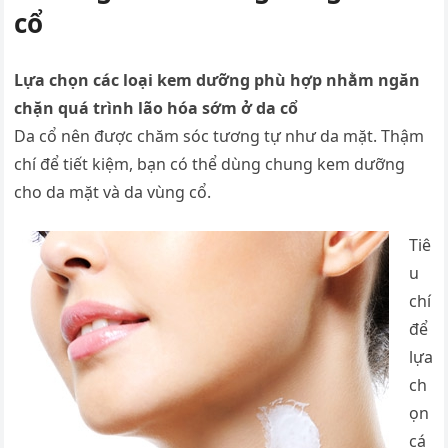
cổ
Lựa chọn các loại kem dưỡng phù hợp nhằm ngăn
chặn quá trình lão hóa sớm ở da cổ
Da cổ nên được chăm sóc tương tự như da mặt. Thậm
chí để tiết kiệm, bạn có thể dùng chung kem dưỡng
cho da mặt và da vùng cổ.
Tiê
u
chí
để
lựa
ch
ọn
cá