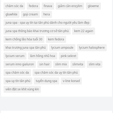
chăm sóc da
fedora
finava
giảm cân enzylim
glowme
gluwhite
goji cream
hera
juna spa - spa uy tín tại tân phú dành cho người yêu làm đẹp
juna spa thông báo khai trương cơ sở tân phú
kem 22 again
kem chống lão hóa tuổi 30
kem fedora
khai trương juna spa tân phú
lycium ampoule
lycium halosphere
lycium serum
làm hồng nhũ hoa
pink sekret
serum inno gialuron
sin hair
slim mix
slimvita
slim vita
spa chăm sóc da
spa chăm sóc da uy tín tân phú
spa uy tín tân phú
tuyển dụng spa
v-line konad
viên đặt se khít vùng kín