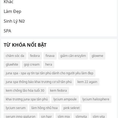
Khác
Làm Đẹp
Sinh Lý Nữ
SPA
TỪ KHÓA NỔI BẬT
chăm sóc da
fedora
finava
giảm cân enzylim
glowme
gluwhite
goji cream
hera
juna spa - spa uy tín tại tân phú dành cho người yêu làm đẹp
juna spa thông báo khai trương cơ sở tân phú
kem 22 again
kem chống lão hóa tuổi 30
kem fedora
khai trương juna spa tân phú
lycium ampoule
lycium halosphere
lycium serum
làm hồng nhũ hoa
pink sekret
serum inno gialuron
sin hair
slim mix
slimvita
slim vita