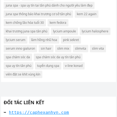
juna spa - spa uy tín tại tân phú dành cho người yêu làm đẹp
juna spa thông báo khai trương cơ sở tân phú
kem 22 again
kem chống lão hóa tuổi 30
kem fedora
khai trương juna spa tân phú
lycium ampoule
lycium halosphere
lycium serum
làm hồng nhũ hoa
pink sekret
serum inno gialuron
sin hair
slim mix
slimvita
slim vita
spa chăm sóc da
spa chăm sóc da uy tín tân phú
spa uy tín tân phú
tuyển dụng spa
v-line konad
viên đặt se khít vùng kín
ĐỐI TÁC LIÊN KẾT
➥ 
https://caphexanhvn.com