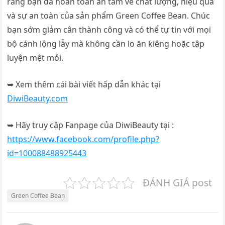
rằng bạn đã hoàn toàn an tâm về chất lượng, hiệu quả
và sự an toàn của sản phẩm Green Coffee Bean. Chúc
bạn sớm giảm cân thành công và có thể tự tin với mọi
bộ cánh lộng lẫy mà không cần lo ăn kiêng hoặc tập
luyện mệt mỏi.
➥ Xem thêm cái bài viết hấp dẫn khác tại
DiwiBeauty.com
➥ Hãy truy cập Fanpage của DiwiBeauty tại :
https://www.facebook.com/profile.php?
id=100088488925443
ĐÁNH GIÁ post
Green Coffee Bean