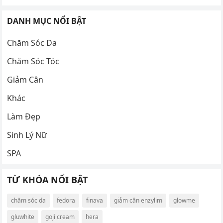
DANH MỤC NỔI BẬT
Chăm Sóc Da
Chăm Sóc Tóc
Giảm Cân
Khác
Làm Đẹp
Sinh Lý Nữ
SPA
TỪ KHÓA NỔI BẬT
chăm sóc da
fedora
finava
giảm cân enzylim
glowme
gluwhite
goji cream
hera